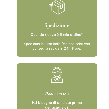
o
e
d
l
e
t
l
e
t
a
Spedizione
e
t
a
r
Quando riceverò il mio ordine?
t
o
r
r
Spediamo in tutta Italia (ma non solo) con
o
o
consegna rapida in 24/48 ore.
r
m
o
á
m
n
á
t
n
i
t
c
i
o
c
e
Assistenza
o
s
e
p
Hai bisogno di un aiuto prima
s
a
dell’acquisto?