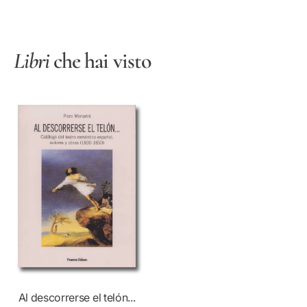
3
-
0
1
-
8
Libri
che hai visto
1
5
8
0
5
)
0
)
Al descorrerse el telón...