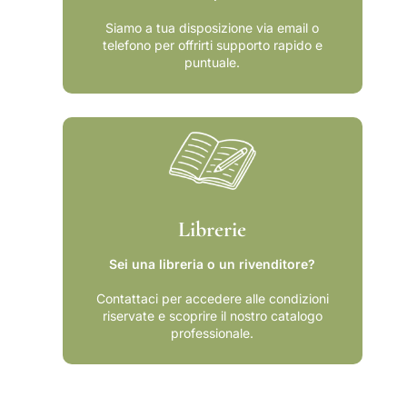
p
ñ
a
o
Siamo a tua disposizione via email o
ñ
l
telefono per offrirti supporto rapido e
o
:
puntuale.
l
a
:
u
a
t
u
o
t
r
o
e
r
s
e
y
Librerie
s
o
y
b
Sei una libreria o un rivenditore?
o
r
b
a
Contattaci per accedere alle condizioni
r
s
riservate e scoprire il nostro catalogo
a
(
professionale.
s
1
(
8
1
3
8
0