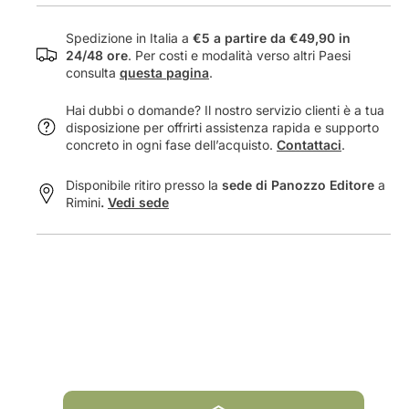
scena spagnola durante l'epoca romantica (1830-
e
s
1850), è testimoniata dai numeri stessi che può
r
e
Spedizione in Italia a
€5 a partire da €49,90 in
s
e
vantare: oltre 520 autori schedati, quasi 1200 opere
24/48 ore
. Per costi e modalità verso altri Paesi
e
l
consulta
questa pagina
.
originali e 1000 tradotte e/o adattate. Uno sforzo
e
t
unico nel suo genere.
Hai dubbi o domande? Il nostro servizio clienti è a tua
l
e
disposizione per offrirti assistenza rapida e supporto
t
l
concreto in ogni fase dell’acquisto.
Contattaci
.
e
ó
l
n
Disponibile ritiro presso la
sede di Panozzo Editore
a
ó
.
Rimini
.
Vedi sede
n
.
.
.
.
C
.
a
C
t
a
á
t
l
á
o
l
g
o
o
g
d