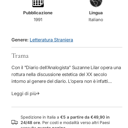
u
n
a
t
Pubblicazione
Lingua
n
i
1991
Italiano
t
t
i
à
t
p
à
e
Genere:
Letteratura Straniera
p
r
e
D
Trama
r
i
D
a
Con il "Diario dell’Analogista" Suzanne Lilar opera una
i
r
rottura nella discussione estetica del XX secolo
a
i
r
o
intorno al genere del diario. L’opera non è infatti
i
d
memoria autobiografica, né confessione affabulatrice:
o
e
Leggi di più
è piuttosto destinata a interrogarsi su poesia e vita
d
l
unite e distinte.
e
l
l
&
l
#
Spedizione in Italia a
€5 a partire da €49,90 in
&
3
24/48 ore
. Per costi e modalità verso altri Paesi
consulta
questa pagina
.