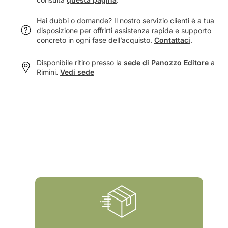
#
9
3
;
Hai dubbi o domande? Il nostro servizio clienti è a tua
9
a
disposizione per offrirti assistenza rapida e supporto
;
n
concreto in ogni fase dell’acquisto.
Contattaci
.
a
a
n
l
Disponibile ritiro presso la
sede di Panozzo Editore
a
a
o
Rimini
.
Vedi sede
l
g
o
i
g
s
i
t
s
a
t
a