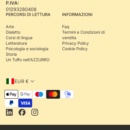
P.IVA:
01293280408
PERCORSI DI LETTURA
INFORMAZIONI
Arte
Faq
Dialetto
Termini e Condizioni di
Corsi di lingua
vendita
Letteratura
Privacy Policy
Psicologia e sociologia
Cookie Policy
Storia
Un Tuffo nell'AZZURRO
EUR €
M
e
Iscriviti alla
t
Newsletter
e ricevi
o
L
F
I
il
5% di sconto
d
i
a
n
i
n
c
s
d