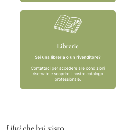
3
;
9
u
;
n
u
i
n
v
i
e
v
r
Librerie
e
s
r
i
Sei una libreria o un rivenditore?
s
t
i
à
Contattaci per accedere alle condizioni
t
d
riservate e scoprire il nostro catalogo
à
i
professionale.
d
B
i
o
B
l
o
o
l
g
o
n
g
a
Libri
che hai visto
n