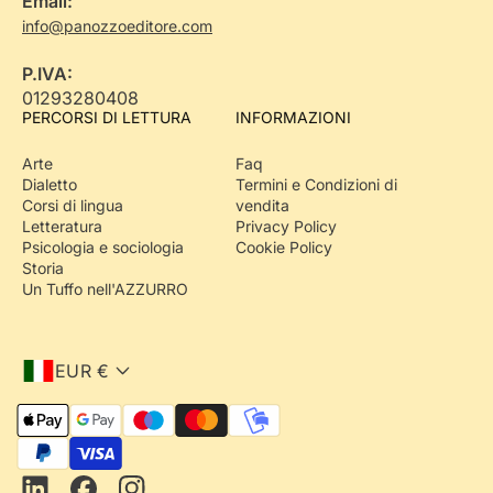
Email:
info@panozzoeditore.com
P.IVA:
01293280408
PERCORSI DI LETTURA
INFORMAZIONI
Arte
Faq
Dialetto
Termini e Condizioni di
Corsi di lingua
vendita
Letteratura
Privacy Policy
Psicologia e sociologia
Cookie Policy
Storia
Un Tuffo nell'AZZURRO
EUR €
M
e
Iscriviti alla
t
Newsletter
e ricevi
o