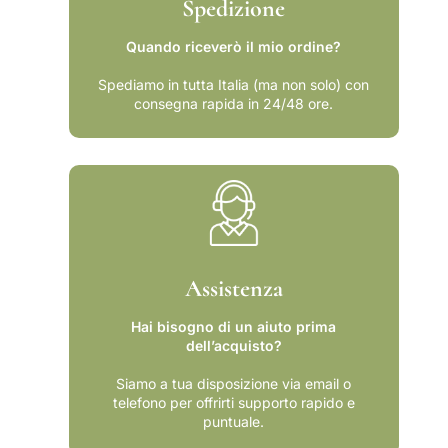
Spedizione
A
c
r
h
Quando riceverò il mio ordine?
c
i
h
v
Spediamo in tutta Italia (ma non solo) con
i
i
consegna rapida in 24/48 ore.
v
o
i
s
o
t
s
o
t
r
o
i
r
c
i
o
Assistenza
c
d
o
e
Hai bisogno di un aiuto prima
d
l
dell’acquisto?
e
l
l
&
Siamo a tua disposizione via email o
l
#
telefono per offrirti supporto rapido e
&
3
puntuale.
#
9