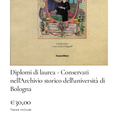
D
O
Tt
O
S
Diplomi di laurea - Conservati
u
p
nell'Archivio storico dell'università di
p
o
Bologna
r
t
i
P
€30,00
a
p
e
r
Tasse incluse
r