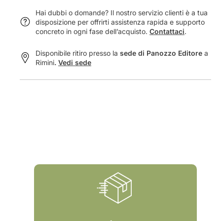
e
-
Hai dubbi o domande? Il nostro servizio clienti è a tua
a
C
disposizione per offrirti assistenza rapida e supporto
-
o
concreto in ogni fase dell’acquisto.
Contattaci
.
C
n
o
s
Disponibile ritiro presso la
sede di Panozzo Editore
a
n
e
Rimini
.
Vedi sede
s
r
e
v
r
a
v
t
a
i
t
n
i
e
n
l
e
l
l
&
l
#
&
3
#
9
3
;
9
A
;
r