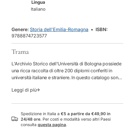
Lingua
n
i
Italiano
t
t
i
à
t
p
à
e
Genere:
Storia dell'Emilia-Romagna
•
ISBN:
p
r
9788874723577
e
D
r
i
Trama
D
p
i
l
L'Archivio Storico dell'Università di Bologna possiede
p
o
l
m
una ricca raccolta di oltre 200 diplomi conferiti in
o
i
università italiane e straniere. In questo catalogo sono
m
d
descritti i 134 diplomi attribuiti in Italia in un arco
i
i
Leggi di più
cronologico di cinque secoli. La varietà delle prassi
d
l
accademiche documentate consente di ripercorrere la
i
a
storia delle università dal punto di vista istituzionale,
l
u
confermando l'importanza di questa fonte per gli
a
r
Spedizione in Italia a
€5 a partire da €49,90 in
u
e
storici.
24/48 ore
. Per costi e modalità verso altri Paesi
r
a
consulta
questa pagina
.