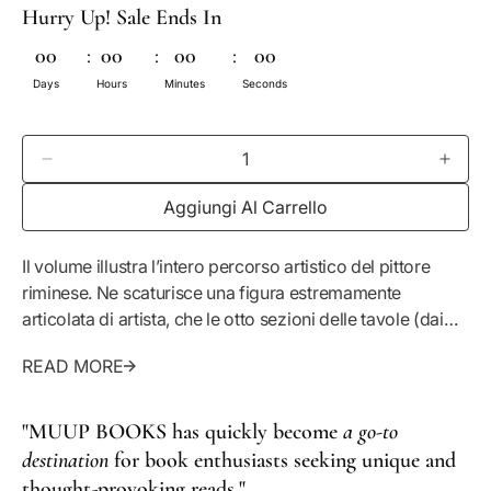
Hurry Up! Sale Ends In
o
00
:
00
:
00
:
00
n
Days
Hours
Minutes
Seconds
o
r
D
A
m
i
u
Aggiungi Al Carrello
m
m
a
i
e
n
n
Il volume illustra l’intero percorso artistico del pittore
l
u
t
riminese. Ne scaturisce una figura estremamente
i
a
e
articolata di artista, che le otto sezioni delle tavole (dai
r
l
ritratti ai bozzetti, alle nature morte, alla grafica) e
e
a
READ MORE
lo studio di Pier Giorgio Pasini riconducono a unità.
l
q
a
u
q
a
"MUUP BOOKS has quickly become
a go-to
u
n
destination
for book enthusiasts seeking unique and
a
t
thought-provoking reads."