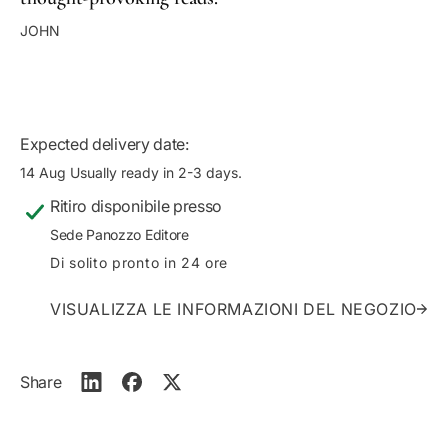
n
i
t
t
JOHN
i
à
t
p
à
e
p
r
e
G
Expected delivery date:
r
i
G
n
14 Aug
Usually ready in 2-3 days.
i
o
Ritiro disponibile presso
n
R
o
a
Sede Panozzo Editore
R
v
Di solito pronto in 24 ore
a
a
v
i
VISUALIZZA LE INFORMAZIONI DEL NEGOZIO
a
o
i
l
o
i
l
Share
i