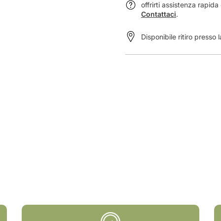
a
offrirti assistenza rapid
b
Contattaci
.
o
l
Disponibile ritiro presso 
a
r
i
o