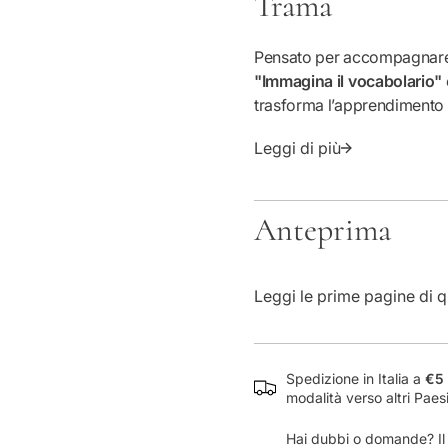
Trama
n
t
i
Pensato per accompagnare c
t
"Immagina il vocabolario"
à
trasforma l’apprendimento 
p
coinvolgente. Il volu
e
Leggi di più
e attività ludiche, seleziona
r
la comprensione e l’uso dell
I
m
personalizzazione: ogni stu
Anteprima
m
scoperte, costruendo un percorso su misura.
a
e progressive, il manuale 
g
apprendimento
, pensato 
i
Leggi le prime pagine di q
competenze linguistiche. Co
n
studio più intuitivo e stimol
a
supporto efficace e flessib
i
l
proprio vocabolario in mod
Spedizione in Italia a
€5 
v
modalità verso altri Paes
o
c
Hai dubbi o domande? Il n