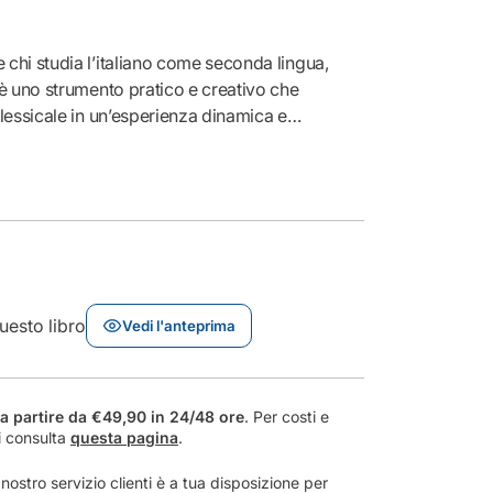
i
t
à
hi studia l’italiano come seconda lingua,
p
è uno strumento pratico e creativo che
e
lessicale in un’esperienza dinamica e
r
me propone
14 tavole lessicali
arricchite da esercizi
I
ndo i vocaboli più utili e frequenti per facilitare
m
a lingua. Allo stesso tempo, lascia spazio alla
m
a
dente può integrare contenuti, annotazioni e
g
 Strutturato in sezioni chiare
i
si configura come
un vero e proprio portfolio di
n
per accompagnare nel tempo lo sviluppo delle
a
uesto libro
lori, immagini e contesti reali rendono lo
Vedi l'anteprima
i
ante, in pieno stile didattico creativo.
Un
l
ile
per imparare, esercitarsi e ampliare il
v
o
o naturale e motivante.
a partire da €49,90 in 24/48 ore
. Per costi e
c
i consulta
questa pagina
.
a
b
ostro servizio clienti è a tua disposizione per