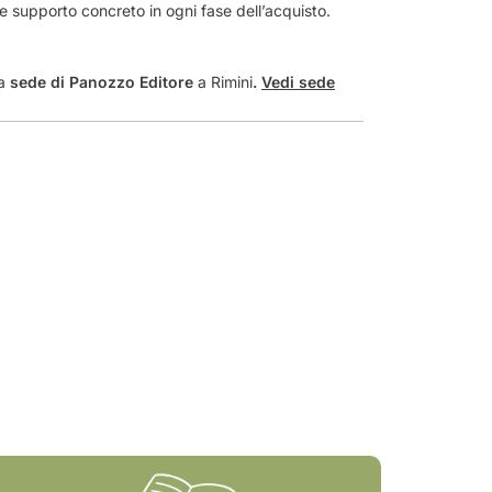
o
a e supporto concreto in ogni fase dell’acquisto.
l
a
r
la
sede di Panozzo Editore
a Rimini
.
Vedi sede
i
o