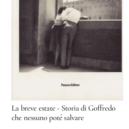
O
Tt
O
S
La breve estate - Storia di Goffredo
u
p
che nessuno poté salvare
p
o
r