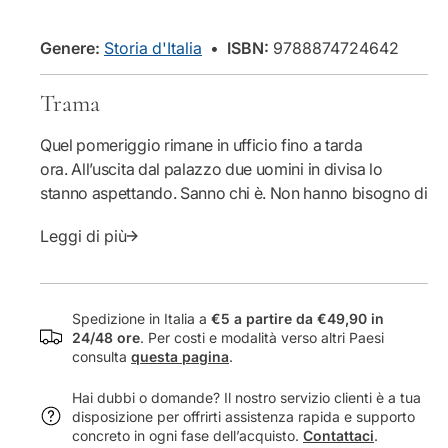
i
à
e
t
p
à
e
Genere:
Storia d'Italia
•
ISBN:
9788874724642
p
r
e
L
Trama
r
a
L
b
Quel pomeriggio rimane in ufficio fino a tarda
a
r
ora. All’uscita dal palazzo due uomini in divisa lo
b
e
r
v
stanno aspettando. Sanno chi è. Non hanno bisogno di
e
e
chiedergli i documenti. Il collega che lo accompagna
v
e
Leggi di più
lo saluta con foga sulla soglia e si allontana in fretta. È
e
s
il 7 dicembre 1943 quando Goffredo Paggi viene
e
t
arrestato dai poliziotti del commissariato Santa Croce
s
a
di Firenze, diretto da un funzionario con molti
t
t
Spedizione in Italia a
€5 a partire da €49,90 in
appoggi. Chi lo ha denunciato?
a
e
24/48 ore
. Per costi e modalità verso altri Paesi
consulta
questa pagina
.
t
-
Vera Paggi ha cercato fra migliaia di carte negli archivi
e
S
per trovare tracce del colpevole. Una storia che si
Hai dubbi o domande? Il nostro servizio clienti è a tua
-
t
snoda come un giallo nella vita di italiani ‘brava
disposizione per offrirti assistenza rapida e supporto
S
o
gente’. Il tempo di quell’ultima breve estate che per il
concreto in ogni fase dell’acquisto.
Contattaci
.
t
r