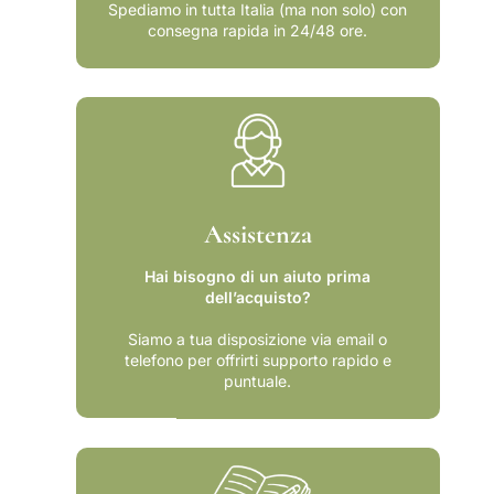
u
o
Spediamo in tutta Italia (ma non solo) con
consegna rapida in 24/48 ore.
n
p
o
o
p
t
o
é
t
s
é
a
s
l
a
v
l
a
Assistenza
v
r
a
e
Hai bisogno di un aiuto prima
r
dell’acquisto?
e
Siamo a tua disposizione via email o
telefono per offrirti supporto rapido e
puntuale.