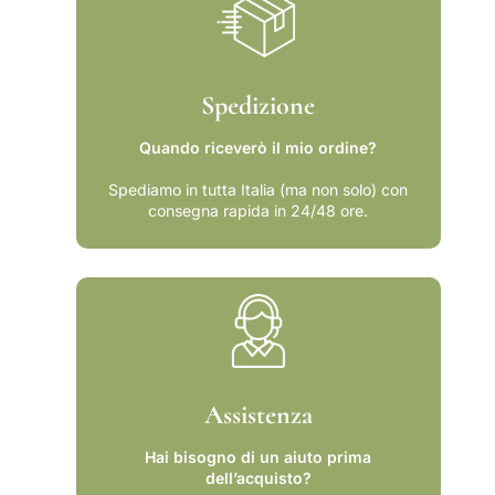
o
t
propone, con un linguaggio poetico moderno ed
r
é
efficace, una visione sincretica e ricca di interesse
t
s
riguardo un tema che non ha mai smesso di
é
coinvolgere studiosi di ogni genere.
s
Spedizione
Quando riceverò il mio ordine?
Spediamo in tutta Italia (ma non solo) con
consegna rapida in 24/48 ore.
Assistenza
Hai bisogno di un aiuto prima
dell’acquisto?