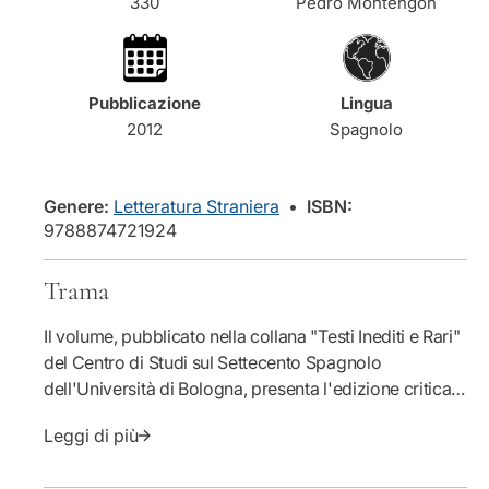
l
330
Pedro Montengòn
a
u
q
a
e
u
n
a
t
Pubblicazione
Lingua
n
i
2012
Spagnolo
t
t
i
à
t
p
à
e
Genere:
Letteratura Straniera
•
ISBN:
p
r
9788874721924
e
L
r
a
Trama
L
c
a
o
Il volume, pubblicato nella collana "Testi Inediti e Rari"
c
n
o
q
del Centro di Studi sul Settecento Spagnolo
n
u
dell'Università di Bologna, presenta l'edizione critica,
q
i
curata da Luigi Contadini, del lungo poema epico in
u
s
Leggi di più
endecasillabi sciolti sulla conquista del Messico che
i
t
Pedro Montengón, gesuita spagnolo espulso che
s
a