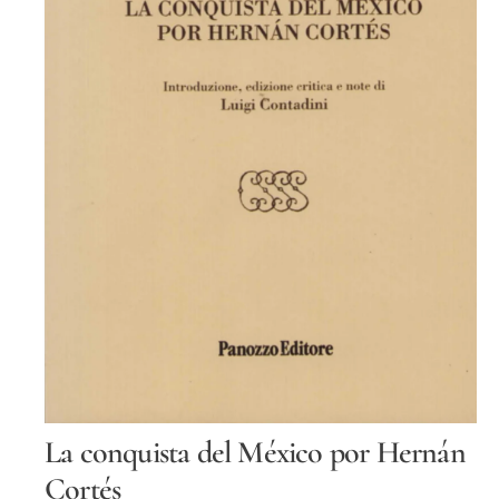
Tt
O
S
La conquista del México por Hernán
u
p
Cortés
p