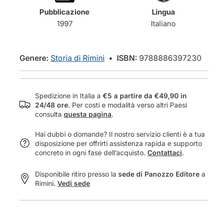
a
t
Pubblicazione
Lingua
n
i
1997
Italiano
t
t
i
à
t
p
à
e
Genere:
Storia di Rimini
•
ISBN:
9788886397230
p
r
e
L
r
a
Spedizione in Italia a
€5 a partire da €49,90 in
L
p
24/48 ore
. Per costi e modalità verso altri Paesi
a
r
consulta
questa pagina
.
p
i
r
m
Hai dubbi o domande? Il nostro servizio clienti è a tua
i
a
disposizione per offrirti assistenza rapida e supporto
m
a
concreto in ogni fase dell’acquisto.
Contattaci
.
a
m
a
m
Disponibile ritiro presso la
sede di Panozzo Editore
a
m
i
Rimini
.
Vedi sede
m
n
i
i
n
s