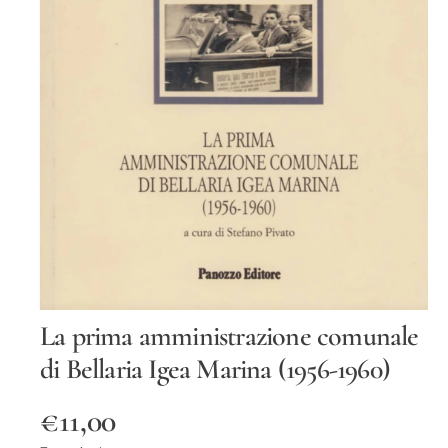
O
Tt
O
S
La prima amministrazione comunale
u
p
di Bellaria Igea Marina (1956-1960)
p
o
r
P
€11,00
t
i
a