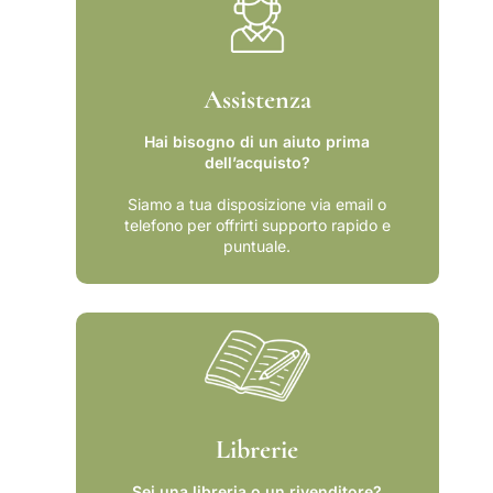
l
a
l
r
a
i
r
a
Assistenza
i
I
a
g
Hai bisogno di un aiuto prima
I
e
dell’acquisto?
g
a
e
M
Siamo a tua disposizione via email o
a
a
telefono per offrirti supporto rapido e
puntuale.
M
r
a
i
r
n
i
a
n
(
a
1
(
9
1
5
9
6
Librerie
5
-
6
1
Sei una libreria o un rivenditore?