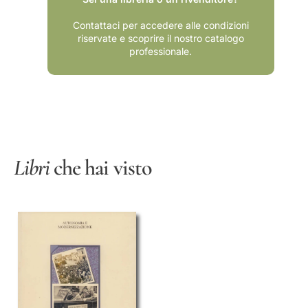
-
9
1
6
Contattaci per accedere alle condizioni
9
0
riservate e scoprire il nostro catalogo
6
)
professionale.
0
)
Libri
che hai visto