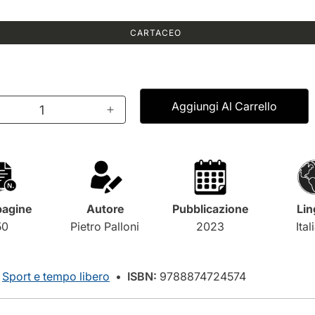
CARTACEO
Aggiungi Al Carrello
A
u
m
e
n
t
a
pagine
Autore
Pubblicazione
Li
l
50
Pietro Palloni
2023
Ita
a
q
u
Sport e tempo libero
•
ISBN:
9788874724574
a
n
t