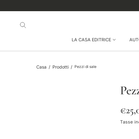
O
MANI AGGIORNATO SULLE NUOVE USCITE 📖
N
T
E
N
U
LA CASA EDITRICE
AUT
T
O
Casa
Prodotti
Pezzi di sale
Pezz
P
€25,
r
Tasse in
e