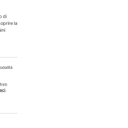
o di
coprire la
ini
, per
modalità
rirti
aci
.