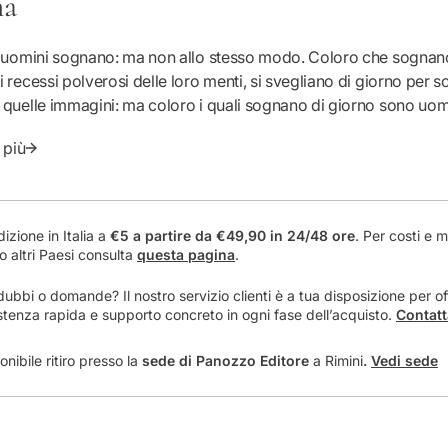
ma
i
t
à
li uomini sognano: ma non allo stesso modo. Coloro che sognan
p
i recessi polverosi delle loro menti, si svegliano di giorno per s
e
i quelle immagini: ma coloro i quali sognano di giorno sono uom
r
si, perché possono mettere in pratica i loro sogni a occhi aperti
P
 più
possibili".
e
wrence
z
z
i
izione in Italia a
€5 a partire da €49,90 in 24/48 ore
. Per costi e 
d
o altri Paesi consulta
questa pagina
.
i
s
dubbi o domande? Il nostro servizio clienti è a tua disposizione per off
a
stenza rapida e supporto concreto in ogni fase dell’acquisto.
Contatt
l
e
onibile ritiro presso la
sede di Panozzo Editore
a Rimini
.
Vedi sede