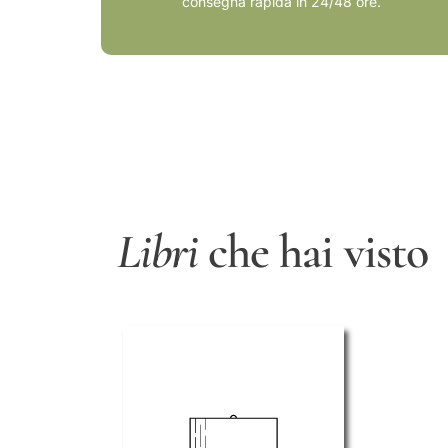
consegna rapida in 24/48 ore.
Libri
che hai visto