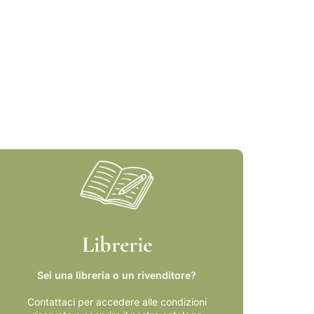
Librerie
Sei una libreria o un rivenditore?
Contattaci per accedere alle condizioni