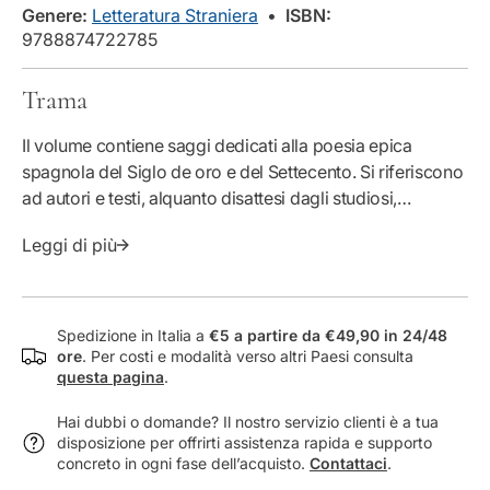
à
e
Genere:
Letteratura Straniera
•
ISBN:
p
r
9788874722785
e
S
r
a
Trama
S
g
a
g
Il volume contiene saggi dedicati alla poesia epica
g
i
g
s
spagnola del Siglo de oro e del Settecento. Si riferiscono
i
u
ad autori e testi, alquanto disattesi dagli studiosi,
s
l
considerati nella loro specificità letteraria e storico-
u
l
Leggi di più
culturale.
l
a
l
p
a
o
p
e
Spedizione in Italia a
€5 a partire da €49,90 in 24/48
o
s
ore
. Per costi e modalità verso altri Paesi consulta
e
i
questa pagina
.
s
a
Hai dubbi o domande? Il nostro servizio clienti è a tua
i
e
disposizione per offrirti assistenza rapida e supporto
a
p
concreto in ogni fase dell’acquisto.
Contattaci
.
e
i