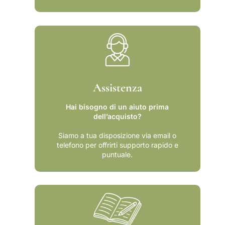
&
3
#
9
3
;
9
O
;
r
O
o
r
e
o
d
Assistenza
e
e
d
l
Hai bisogno di un aiuto prima
e
S
dell’acquisto?
l
e
S
t
Siamo a tua disposizione via email o
telefono per offrirti supporto rapido e
e
t
puntuale.
t
e
t
c
e
e
c
n
e
t
n
o
t