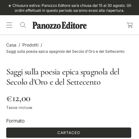
O
Chiusura estiva: Panozzo Editore sarà chiusa dal 15 al 30 agosto. Gli
☀️ Chiu
C
N
ordini effettuati in questo periodo saranno evasi alla riapertura.
ord
a
T
rr
E
e
N
ll
U
o
T
Casa
Prodotti
O
Saggi sulla poesia epica spagnola del Secolo d'Oro e del Settecento
Saggi sulla poesia epica spagnola del
Secolo d'Oro e del Settecento
P
€12,00
r
Tasse incluse
e
Formato
z
CARTACEO