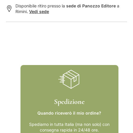
p
c
Disponibile ritiro presso la
sede di Panozzo Editore
a
i
a
Rimini
.
Vedi sede
c
s
a
p
s
a
p
g
a
n
g
o
n
l
o
a
l
d
a
e
d
l
e
S
l
e
S
c
Spedizione
e
o
c
l
o
o
Quando riceverò il mio ordine?
l
d
Spediamo in tutta Italia (ma non solo) con
o
&
consegna rapida in 24/48 ore.
d
#