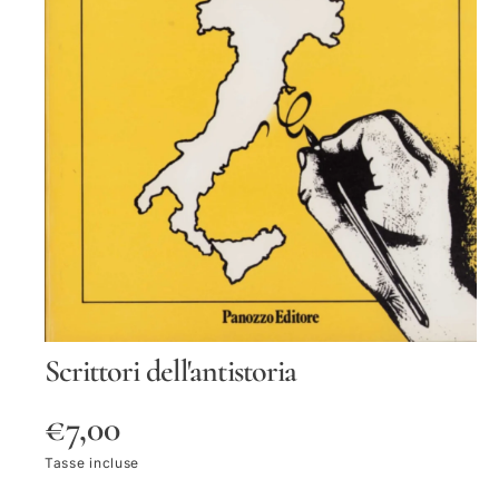
O
Tt
O
S
Scrittori dell'antistoria
u
p
p
P
€7,00
o
r
t
r
Tasse incluse
i
a