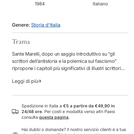
1984
Italiano
t
t
i
à
t
p
à
e
Genere:
Storia d'Italia
p
r
e
S
Trama
r
c
S
r
Sante Marelli, dopo un saggio introduttivo su “gli
c
i
scrittori dell’antistoria e la polemica sul fascismo”
r
t
i
t
ripropone i capitoli più significativi di illustri scrittori
t
o
(Borgese, Colamarino, Cusin), non storici ma
t
r
Leggi di più
“antistorici”, che cioè si sono sforzati di penetrare e
o
i
narrare non la storia ma l’antistoria d’Italia, ossia quello
r
d
che di negativo c’è stato e c’è nella realtà morale e
i
e
spirituale degli Italiani.
d
l
Spedizione in Italia a
€5 a partire da €49,90 in
e
l
24/48 ore
. Per costi e modalità verso altri Paesi
consulta
questa pagina
.
l
&
l
#
Hai dubbi o domande? Il nostro servizio clienti è a tua
&
3