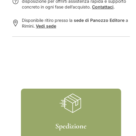
disposizione per offrirti assistenza rapida e supporto
#
9
concreto in ogni fase dell’acquisto.
Contattaci
.
3
;
9
a
Disponibile ritiro presso la
sede di Panozzo Editore
a
;
n
Rimini
.
Vedi sede
a
t
n
i
t
s
i
t
s
o
t
r
o
i
r
a
i
a
Spedizione