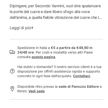
S
c
Dipingere, per Secondo Vannini, vuol dire spalancare
e
o
le porte del cuore e dare libero sfogo alla voce
c
n
o
d
dell’anima, a quella flebile vibrazione del cuore che lo
n
o
riconduce agli anni dell’infanzia, delle speranze e dei
d
V
Leggi di più
sogni. Le 32 opere riprodotte in catalogo sono
o
a
affiancate da due saggi sull’opera di Vannini.
V
n
a
n
n
i
Spedizione in Italia a
€5 a partire da €49,90 in
n
n
24/48 ore
. Per costi e modalità verso altri Paesi
consulta
questa pagina
.
i
i
n
-
Hai dubbi o domande? Il nostro servizio clienti è a tua
i
T
disposizione per offrirti assistenza rapida e supporto
-
r
concreto in ogni fase dell’acquisto.
Contattaci
.
T
a
r
c
Disponibile ritiro presso la
sede di Panozzo Editore
a
a
c
Rimini
.
Vedi sede
c
e
c
d
e
i
d
m