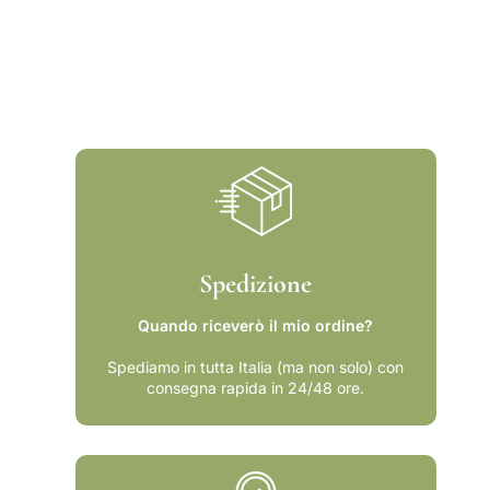
i
e
m
m
e
o
m
r
o
i
r
a
i
a
Spedizione
Quando riceverò il mio ordine?
Spediamo in tutta Italia (ma non solo) con
consegna rapida in 24/48 ore.