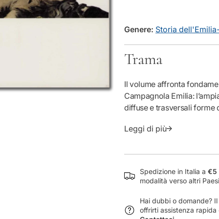
e
l
a
q
Genere:
Storia dell'Emil
u
a
n
Trama
t
i
t
Il volume affronta fondament
à
Campagnola Emilia: l’ampia
p
diffuse e trasversali forme 
e
un fenomeno realmente popo
r
Leggi di più
un’improvvisa sequela di e
S
sgomenta.
o
Il tutto viene ricostruito e
c
i
inficiata da remore ideologi
Spedizione in Italia a
€5 
e
“damnatio memoriae” le trage
modalità verso altri Paes
t
ribadita dagli autori, che l
à
esercitare scelte e responsa
Hai dubbi o domande? Il n
e
offrirti assistenza rapid
R