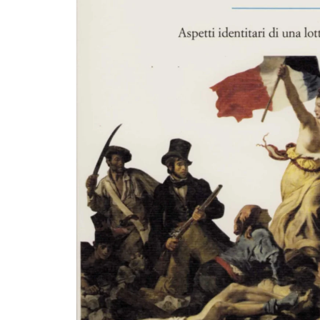
R
O
D
O
Tt
O