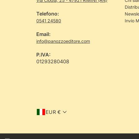
Via Clodia, 25 - 47921 RIMINI (RN)
Chi si
Distrib
Telefono:
Newsle
0541 24580
Invio 
Email:
info@panozzoeditore.com
P.IVA:
01293280408
EUR €
Iscriviti alla
Newsletter
e ricevi
il
5% di sconto