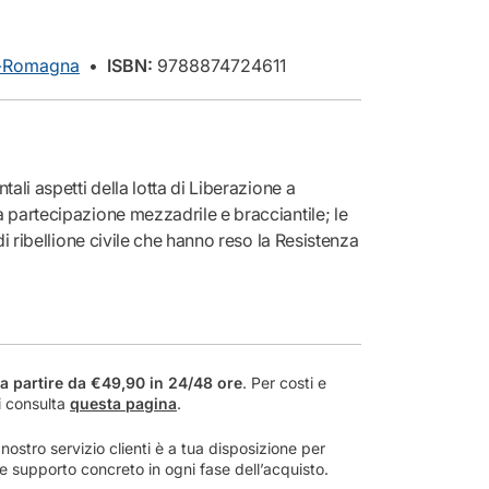
q
u
a
ia-Romagna
•
ISBN:
9788874724611
n
t
i
t
à
p
ali aspetti della lotta di Liberazione a
e
 partecipazione mezzadrile e bracciantile; le
r
di ribellione civile che hanno reso la Resistenza
S
lare, democratico ed identitario;
o
venti di drammatica violenza che tuttora
c
i
 riesaminato in una prospettiva storica non
e
t
che, capace pure di sciogliere dai vincoli della
a partire da €49,90 in 24/48 ore
. Per costi e
à
die dei “vinti”. E nella convinzione, più volte
i consulta
questa pagina
.
e
a Storia resti sempre e comunque il luogo ove
R
bilità personali.
ostro servizio clienti è a tua disposizione per
e
a e supporto concreto in ogni fase dell’acquisto.
s