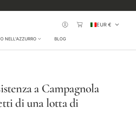
ISCRIVITI ALLA NEWSL
C
L
a
o
P
rr
g
EUR €
e
i
ll
n
a
FO NELL'AZZURRO
BLOG
o
e
s
sistenza a Campagnola
e
tti di una lotta di
/
r