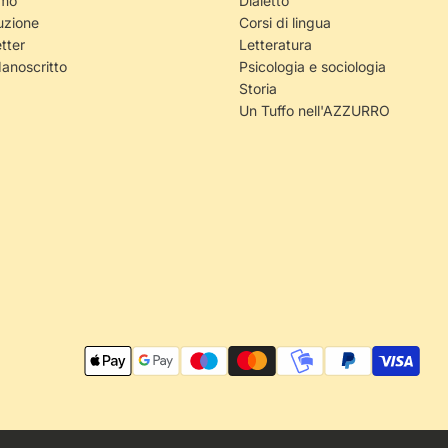
amo
Dialetto
uzione
Corsi di lingua
tter
Letteratura
Manoscritto
Psicologia e sociologia
Storia
Un Tuffo nell'AZZURRO
M
e
t
o