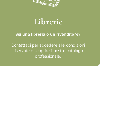
l
i
a
Librerie
-
A
s
Sei una libreria o un rivenditore?
p
e
Contattaci per accedere alle condizioni
t
riservate e scoprire il nostro catalogo
professionale.
t
i
d
i
u
n
a
l
o
t
t
a