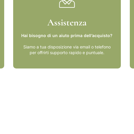
m
i
l
Assistenza
i
a
-
Hai bisogno di un aiuto prima dell’acquisto?
A
s
Siamo a tua disposizione via email o telefono
p
per offrirti supporto rapido e puntuale.
e
t
t
i
d
i
u
n
a
l
o
t