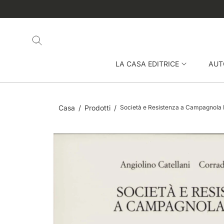
O
P
UOVE USCITE 📖
N
A
T
S
E
S
N
A
U
A
LA CASA EDITRICE
AUT
T
Ll
O
E
In
F
Casa
Prodotti
Società e Resistenza a Campagnola Emi
O
R
M
A
Zi
O
Ni
S
Ul
P