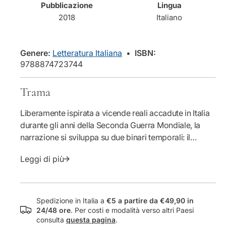
Pubblicazione
Lingua
n
i
2018
Italiano
t
t
i
à
t
p
à
e
Genere:
Letteratura Italiana
•
ISBN:
p
r
9788874723744
e
S
r
o
Trama
S
g
o
n
Liberamente ispirata a vicende reali accadute in Italia
g
a
n
n
durante gli anni della Seconda Guerra Mondiale, la
a
d
narrazione si sviluppa su due binari temporali: il
n
o
presente della vacanza - fatto di nuotate, gare di
d
i
Leggi di più
abilità e incontri emozionanti - e il passato che
o
l
riaffiora in forma sempre più puntuale attraverso il
i
c
racconto di uno dei protagonisti. Siamo nel 2016 e i
l
a
gemelli undicenni Paolo e Danila Lombardo partono
c
v
Spedizione in Italia a
€5 a partire da €49,90 in
a
a
per il mare con il nonno Elia Minerbi. La convivenza è
24/48 ore
. Per costi e modalità verso altri Paesi
v
l
consulta
questa pagina
.
l'occasione per far rivivere l'infanzia del congiunto