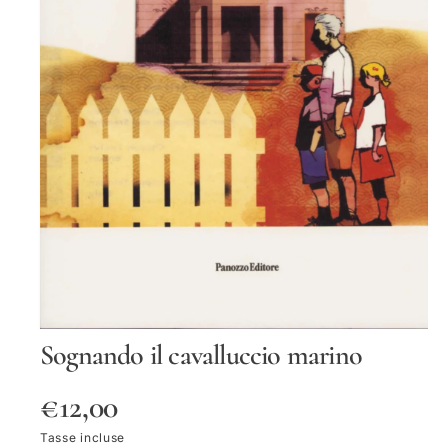
O
Tt
O
S
Sognando il cavalluccio marino
u
p
p
P
€12,00
o
r
t
r
Tasse incluse
i