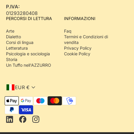
P.IVA:
01293280408
PERCORSI DI LETTURA
INFORMAZIONI
Arte
Faq
Dialetto
Termini e Condizioni di
Corsi di lingua
vendita
Letteratura
Privacy Policy
Psicologia e sociologia
Cookie Policy
Storia
Un Tuffo nell'AZZURRO
EUR €
M
e
Iscriviti alla
t
Newsletter
e ricevi
o
L
F
I
il
5% di sconto
d
i
a
n
i