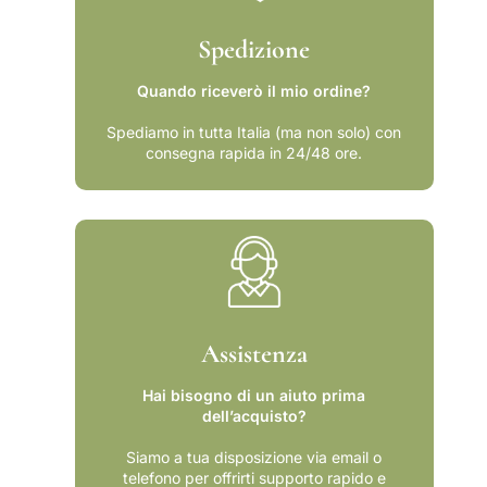
a
d
d
o
Spedizione
d
i
o
d
Quando riceverò il mio ordine?
i
e
d
m
Spediamo in tutta Italia (ma non solo) con
consegna rapida in 24/48 ore.
e
i
m
d
i
i
d
a
i
l
a
e
l
t
e
t
Assistenza
Hai bisogno di un aiuto prima
dell’acquisto?
Siamo a tua disposizione via email o
telefono per offrirti supporto rapido e