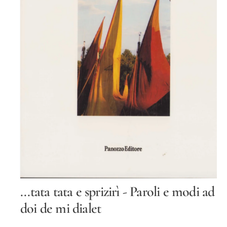
O
Tt
O
S
...tata tata e sprizirì - Paroli e modi ad
u
p
doi de mi dialet
p
o
r