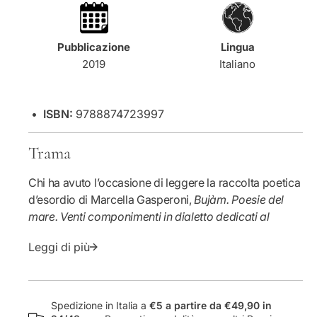
q
a
e
u
n
a
t
Pubblicazione
Lingua
n
i
2019
Italiano
t
t
i
à
t
p
à
e
•
ISBN:
9788874723997
p
r
e
.
Trama
r
.
.
.
Chi ha avuto l’occasione di leggere la raccolta poetica
.
t
d’esordio di Marcella Gasperoni,
Bujàm. Poesie del
.
a
t
t
mare. Venti componimenti in dialetto dedicati al
a
a
mondo del mare
- come apprendiamo già dal
t
t
Leggi di più
sottotitolo - e della pesca, avrà notato, tra le altre
a
a
cose, la sua perspicua attenzione alle parole, ai modi
t
t
di dire: a quell’insieme di suoni dialettali che
a
a
raccontano quel mondo, con un’attenzione
t
e
Spedizione in Italia a
€5 a partire da €49,90 in