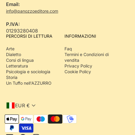
Email:
info@panozzoeditore.com
P.IVA:
01293280408
PERCORSI DI LETTURA
INFORMAZIONI
Arte
Faq
Dialetto
Termini e Condizioni di
Corsi di lingua
vendita
Letteratura
Privacy Policy
Psicologia e sociologia
Cookie Policy
Storia
Un Tuffo nell'AZZURRO
EUR €
M
e
Iscriviti alla
t