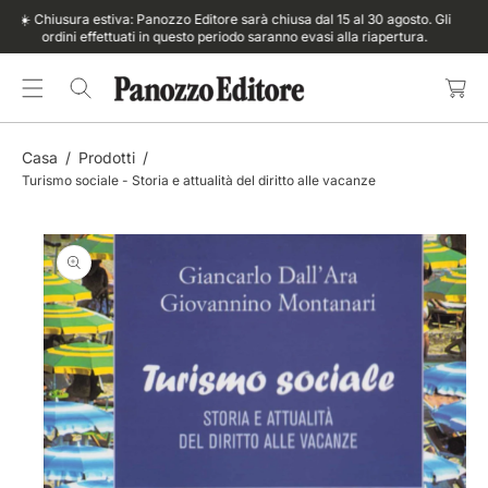
S
O
ore sarà chiusa dal 15 al 30 agosto. Gli
☀️ Chiusura estiva: Panozzo Editore
C
S
N
eriodo saranno evasi alla riapertura.
ordini effettuati in questo peri
a
A
T
rr
A
E
e
Ll
N
ll
E
U
o
In
T
Casa
Prodotti
F
O
Turismo sociale - Storia e attualità del diritto alle vacanze
O
R
M
A
Zi
O
Ni
S
Ul
P
R
O
D