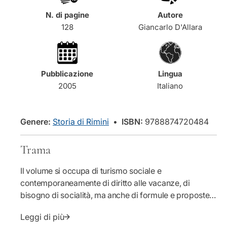
r
l
a
e
a
N. di pagine
Autore
l
q
l
128
Giancarlo D'Allara
a
u
q
a
e
u
n
a
t
Pubblicazione
Lingua
n
i
2005
Italiano
t
t
i
à
t
p
à
e
Genere:
Storia di Rimini
•
ISBN:
9788874720484
p
r
e
T
Trama
r
u
T
r
Il volume si occupa di turismo sociale e
u
i
contemporaneamente di diritto alle vacanze, di
r
s
i
m
bisogno di socialità, ma anche di formule e proposte
s
o
di vacanza, cioè di attività e contenuti: per capire
m
s
Leggi di più
come è nato il turismo sociale, come si è sviluppato e
o
o