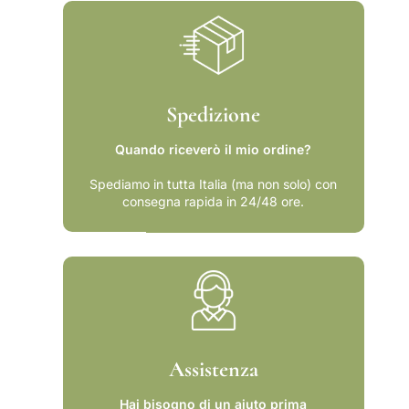
i
à
t
d
à
e
d
l
e
d
l
i
Spedizione
d
r
i
i
Quando riceverò il mio ordine?
r
t
i
t
Spediamo in tutta Italia (ma non solo) con
consegna rapida in 24/48 ore.
t
o
t
a
o
l
a
l
l
e
l
v
e
a
v
c
a
a
Assistenza
c
n
a
z
Hai bisogno di un aiuto prima