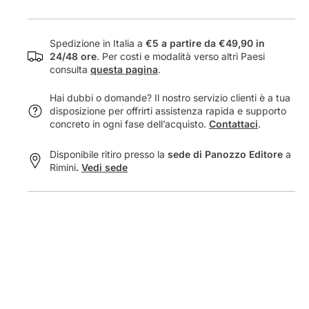
quali cambiamenti ha attraversato nella non sempre
s
c
facile ricerca di mantenere i propri valori originali.
o
i
c
a
Spedizione in Italia a
€5 a partire da €49,90 in
i
l
24/48 ore
. Per costi e modalità verso altri Paesi
consulta
questa pagina
.
a
e
l
-
Hai dubbi o domande? Il nostro servizio clienti è a tua
e
S
disposizione per offrirti assistenza rapida e supporto
-
t
concreto in ogni fase dell’acquisto.
Contattaci
.
S
o
t
r
Disponibile ritiro presso la
sede di Panozzo Editore
a
o
i
Rimini
.
Vedi sede
r
a
i
e
a
a
e
t
a
t
t
u
t
a
u
l
a
i
l
t