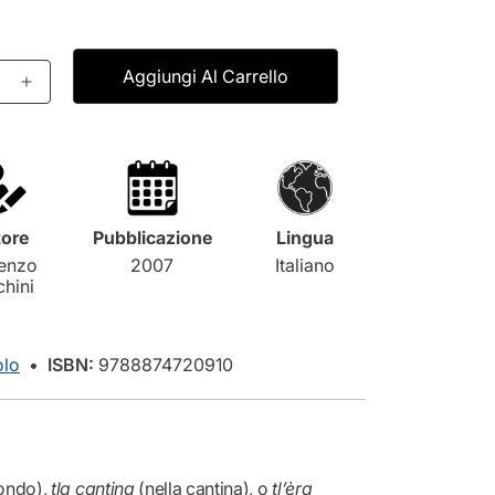
e
Aggiungi Al Carrello
g
A
u
m
i
e
n
t
o
a
ore
Pubblicazione
Lingua
l
enzo
2007
Italiano
n
a
hini
q
u
e
a
olo
•
ISBN:
9788874720910
n
t
i
t
à
p
fondo),
tla cantina
(nella cantina), o
tl’èra