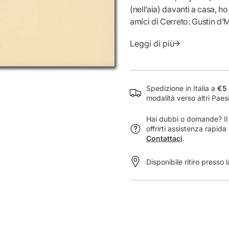
à
(nell’aia) davanti a casa, h
p
amici di Cerreto: Gustin d’M
e
crin (il crino), e’ panér (il p
r
Leggi di più
biroccio)… Cresciutello, mi 
V
Paul Scheuermeier, che – co
a
suoni, parole… a quegli att
n
g
adoperare, con un occhio ai 
Spedizione in Italia a
€5 
a
cambiamenti, nel tempo, di f
modalità verso altri Paes
e
dialetto li ho raccontati… 
s
Hai dubbi o domande? Il n
a
offrirti assistenza rapid
p
Contattaci
.
a
-
Disponibile ritiro presso 
A
t
t
r
e
z