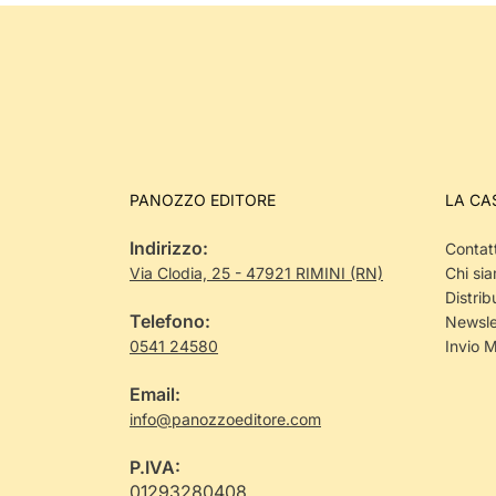
PANOZZO EDITORE
LA CA
Indirizzo:
Contatt
Via Clodia, 25 - 47921 RIMINI (RN)
Chi si
Distrib
Telefono:
Newsle
0541 24580
Invio 
Email:
info@panozzoeditore.com
P.IVA:
01293280408