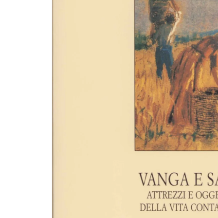
R
O
D
O
Tt
O