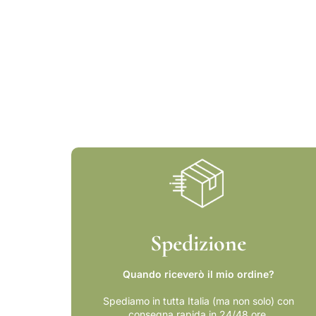
d
a
l
e
Spedizione
Quando riceverò il mio ordine?
Spediamo in tutta Italia (ma non solo) con
consegna rapida in 24/48 ore.