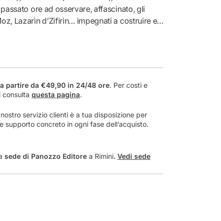
e
o passato ore ad osservare, affascinato, gli
r
oz, Lazarìn d’Zifirìn… impegnati a costruire e’
V
aniere), el cistón (il cestone), e’ bròc (il
a
è capitato fra le mani II lavoro dei contadini di
n
me dire? – mi ha portato a collegare facce,
g
rezzi che ho visto un tempo “nascere” ed
a
e
termini tecnici, lì a dimostrare i
a partire da €49,90 in 24/48 ore
. Per costi e
s
orma, materia, dimensioni. Nati in dialetto, in
i consulta
questa pagina
.
a
(Vincenzo Sanchini)
p
ostro servizio clienti è a tua disposizione per
a
a e supporto concreto in ogni fase dell’acquisto.
-
A
t
la
sede di Panozzo Editore
a Rimini
.
Vedi sede
t
r
e
z
z
i