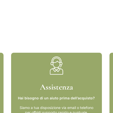
z
i
e
o
g
g
e
t
t
i
d
e
l
l
a
v
Assistenza
i
t
a
Hai bisogno di un aiuto prima dell’acquisto?
c
o
Siamo a tua disposizione via email o telefono
n
per offrirti supporto rapido e puntuale.