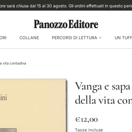
apertura.
ORI
COLLANE
PERCORSI DI LETTURA
UN TUF
la vita contadina
Vanga e sapa 
della vita co
P
€12,00
r
Tasse incluse