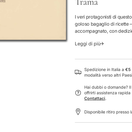
Trama
n
t
i
I veri protagonisti di quest
t
goloso bagaglio di ricette 
à
accompagnato, con dedizion
p
vita e della storia di alcun
e
Leggi di più
dagli anni Venti agli anni 
r
L
a
b
Spedizione in Italia a
€5 
o
modalità verso altri Paes
r
g
Hai dubbi o domande? Il n
h
offrirti assistenza rapid
e
Contattaci
.
s
i
Disponibile ritiro presso 
a
a
t