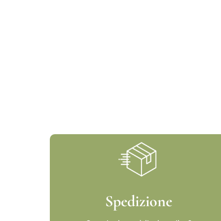
d
a
l
e
Spedizione