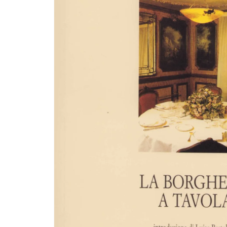
R
O
D
O
Tt
O