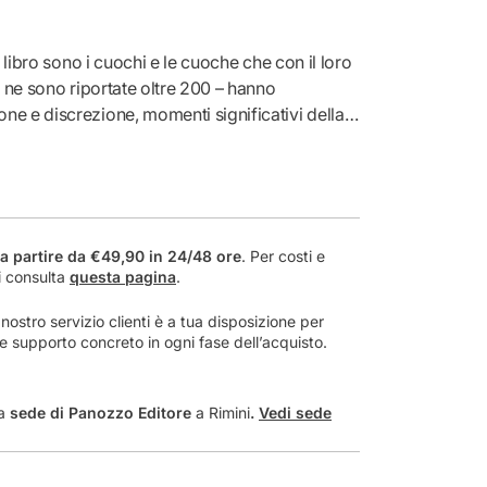
i
t
à
o libro sono i cuochi e le cuoche che con il loro
p
– ne sono riportate oltre 200 – hanno
e
e e discrezione, momenti significativi della
r
e famiglie della medio-alta borghesia italiana
L
Cinquanta del Novecento.
a
b
o
r
a partire da €49,90 in 24/48 ore
. Per costi e
g
i consulta
questa pagina
.
h
e
ostro servizio clienti è a tua disposizione per
s
a e supporto concreto in ogni fase dell’acquisto.
i
a
a
la
sede di Panozzo Editore
a Rimini
.
Vedi sede
t
a
v