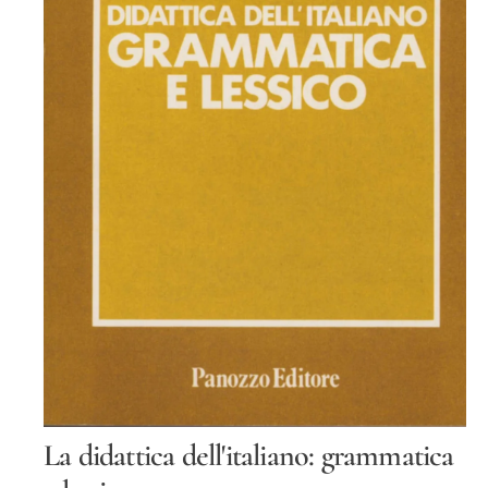
O
Tt
O
S
La didattica dell'italiano: grammatica
u
p
p