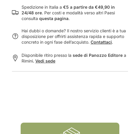
i
a
Umberto Panozzo analizza la didattica dell’italiano,
c
d
Spedizione in Italia a
€5 a partire da €49,90 in
con particolare attenzione all’insegnamento della
a
e
24/48 ore
. Per costi e modalità verso altri Paesi
consulta
questa pagina
.
d
l
grammatica e del lessico nei contesti educativi.
e
l
Hai dubbi o domande? Il nostro servizio clienti è a tua
l
&
disposizione per offrirti assistenza rapida e supporto
l
#
concreto in ogni fase dell’acquisto.
Contattaci
.
&
3
#
9
Disponibile ritiro presso la
sede di Panozzo Editore
a
3
;
Rimini
.
Vedi sede
9
i
;
t
i
a
t
l
a
i
l
a
i
n
a
o
n
:
o
g
:
r
g
a