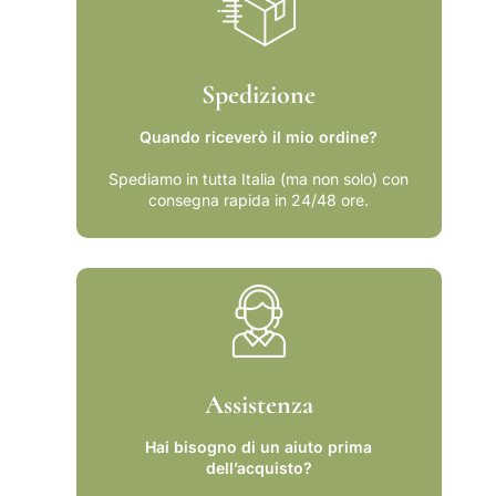
r
m
a
m
m
a
m
t
Spedizione
a
i
t
c
Quando riceverò il mio ordine?
i
a
c
e
Spediamo in tutta Italia (ma non solo) con
consegna rapida in 24/48 ore.
a
l
e
e
l
s
e
s
s
i
s
c
i
o
c
o
Assistenza
Hai bisogno di un aiuto prima
dell’acquisto?