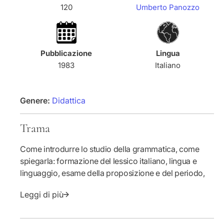
l
q
l
120
Umberto Panozzo
a
u
q
a
e
u
n
a
t
Pubblicazione
Lingua
n
i
1983
Italiano
t
t
i
à
t
p
à
e
Genere:
Didattica
p
r
e
L
Trama
r
a
L
d
Come introdurre lo studio della grammatica, come
a
i
spiegarla: formazione del lessico italiano, lingua e
d
d
i
a
linguaggio, esame della proposizione e del periodo,
d
t
uso delle schede, esempio pratico di lezioni;
a
t
Leggi di più
arricchimento del lessico, utilizzazione linguistica e
t
i
lettura didattica del vocabolario, esempi di esercizi
t
c
lessicali; sussidi audio-visivi...