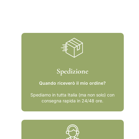
r
r
e
e
z
z
z
z
o
o
n
n
o
o
r
r
m
m
a
a
l
l
e
e
Spedizione
Quando riceverò il mio ordine?
Spediamo in tutta Italia (ma non solo) con
consegna rapida in 24/48 ore.