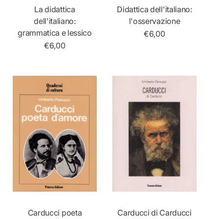
La didattica
Didattica dell'italiano:
Aggiungi Al Carrello
Aggiungi Al Carrello
dell'italiano:
l'osservazione
grammatica e lessico
P
€6,00
r
P
€6,00
e
r
z
e
z
z
o
z
n
o
o
n
r
o
m
r
a
m
l
a
e
l
e
Carducci poeta
Carducci di Carducci