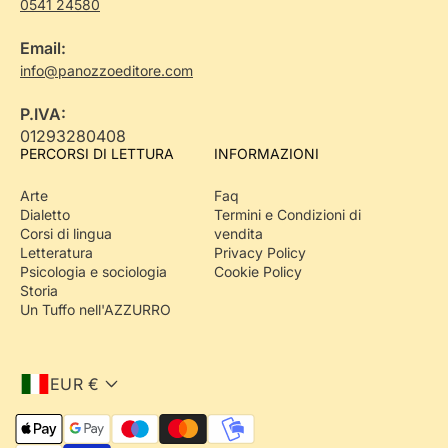
0541 24580
Email:
info@panozzoeditore.com
P.IVA:
01293280408
PERCORSI DI LETTURA
INFORMAZIONI
Arte
Faq
Dialetto
Termini e Condizioni di
Corsi di lingua
vendita
Letteratura
Privacy Policy
Psicologia e sociologia
Cookie Policy
Storia
Un Tuffo nell'AZZURRO
EUR €
M
e