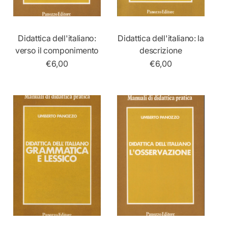
Didattica dell'italiano:
Didattica dell'italiano: la
Aggiungi Al Carrello
Aggiungi Al Carrello
verso il componimento
descrizione
P
€6,00
P
€6,00
r
r
e
e
z
z
z
z
o
o
n
n
o
o
r
r
m
m
a
a
l
l
e
e