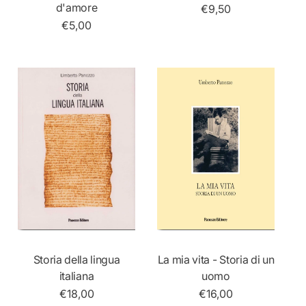
Aggiungi Al Carrello
Aggiungi Al Carrello
d'amore
P
€9,50
r
P
€5,00
e
r
z
e
z
z
o
z
n
o
o
n
r
o
m
r
a
m
l
a
e
l
e
Storia della lingua
La mia vita - Storia di un
Aggiungi Al Carrello
Aggiungi Al Carrello
italiana
uomo
P
€18,00
P
€16,00