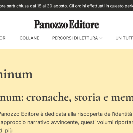
re sarà chiusa dal 15 al 30 agosto. Gli ordini effettuati in questo peri
ORI
COLLANE
PERCORSI DI LETTURA
UN TUF
minum
num: cronache, storia e mem
nozzo Editore è dedicata alla riscoperta dell’identità 
pproccio narrativo avvincente, questi volumi riportano
di più