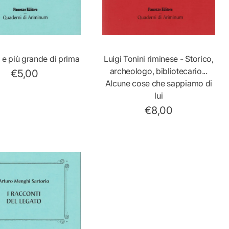
iungi Al Carrello
Aggiungi Al Carrello
a e più grande di prima
Luigi Tonini riminese - Storico,
archeologo, bibliotecario...
P
€5,00
Alcune cose che sappiamo di
r
lui
e
z
P
€8,00
z
r
o
e
n
z
o
z
r
o
m
n
a
o
l
r
e
m