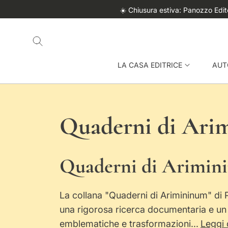
O
☀️ Chiusura estiva: Panozzo Edito
N
T
E
N
U
LA CASA EDITRICE
AUT
T
O
C
Quaderni di Ari
o
Quaderni di Arimini
l
La collana "Quaderni di Arimininum" di Pa
l
una rigorosa ricerca documentaria e un a
emblematiche e trasformazioni...
Leggi 