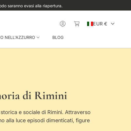
odo saranno evasi alla riapertura.
C
L
a
o
P
rr
g
EUR €
e
i
ll
n
a
FO NELL'AZZURRO
BLOG
o
e
s
e
oria di Rimini
/
storica e sociale di Rimini. Attraverso
r
 alla luce episodi dimenticati, figure