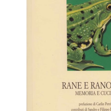
R
O
D
O
Tt
O