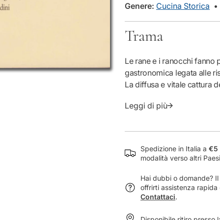
Genere:
Cucina Storica
u
a
n
Trama
t
i
t
Le rane e i ranocchi fanno p
à
gastronomica legata alle ris
p
La diffusa e vitale cattura 
e
perpetua ancora oggi la sod
r
Leggi di più
ricerca e codificazione cul
R
contributi di autori importa
a
e Filippo Bignami.
n
e
Ne scaturisce un suggestivo
Spedizione in Italia a
€5 
e
storico letterari e ricettari 
modalità verso altri Paes
r
Non mancano le “istruzioni p
a
ristoranti che presentano m
Hai dubbi o domande? Il n
n
offrirti assistenza rapid
Completano il volume oltre 
o
Contattaci
.
popolare, ma anche da rino
c
c
Disponibile ritiro presso 