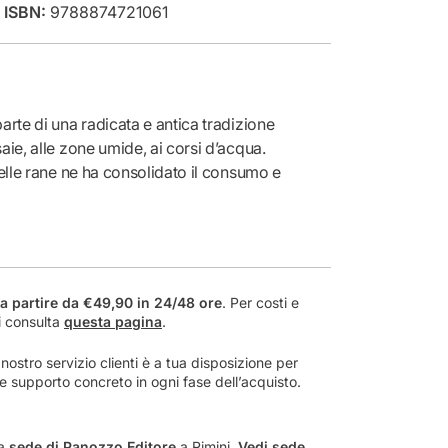
•
ISBN:
9788874721061
n
t
i
t
à
p
arte di una radicata e antica tradizione
e
aie, alle zone umide, ai corsi d’acqua.
r
delle rane ne ha consolidato il consumo e
R
disfazione del palato! In questo lavoro di
a
turale, Graziano Pozzetto si è avvalso di
n
nti quali Alberto Capatti, Piero Meldini, Sandro
e
e
r
 mosaico che coniuga aspetti scientifici,
a partire da €49,90 in 24/48 ore
. Per costi e
a
a tema dal 1400 ai giorni nostri.
i consulta
questa pagina
.
n
er l’uso” in cucina e a tavola, le indicazioni di
o
enu a base di rane, sagre e feste popolari.
ostro servizio clienti è a tua disposizione per
c
a e supporto concreto in ogni fase dell’acquisto.
240 ricette suggerite dalla tradizione
c
mati maestri della cucina.
h
i
la
sede di Panozzo Editore
a Rimini
.
Vedi sede