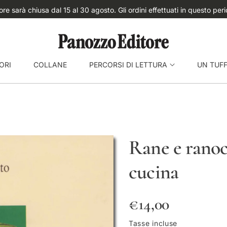
☀️ Chiusura estiva: Panozzo Editore sarà ch
ORI
COLLANE
PERCORSI DI LETTURA
UN TUF
Rane e ranoc
cucina
P
€14,00
r
Tasse incluse